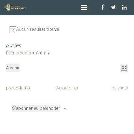
Aucun résultat trouvé.
Autres
Autres
Évènements
Nav
Na
À venir
Liste
Sélectionnez
de
par
une
vu
Évènements
Évènemen
précédents
Aujourd'hui
suivants
con
date.
Év
S’abonner au calendrier