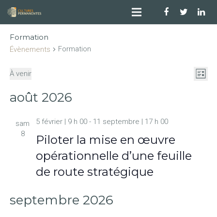
Formation
Formation
Évènements
Nav
Na
À venir
Liste
Sélectionnez
de
par
août 2026
une
vu
con
date.
Év
5 février | 9 h 00
-
11 septembre | 17 h 00
sam
8
Piloter la mise en œuvre
opérationnelle d’une feuille
de route stratégique
septembre 2026