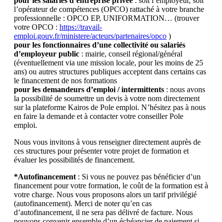
pour les salariés d’entreprise privée
: soit l’employeur, soit
l’opérateur de compétences (OPCO) rattaché à votre branche
professionnelle : OPCO EP, UNIFORMATION… (trouver
votre OPCO :
https://travail-
emploi.gouv.fr/ministere/acteurs/partenaires/opco
)
pour les fonctionnaires d’une collectivité ou salariés
d’employeur public
: mairie, conseil régional/général
(éventuellement via une mission locale, pour les moins de 25
ans) ou autres structures publiques acceptent dans certains cas
le financement de nos formations
pour les demandeurs d’emploi / intermittents
: nous avons
la possibilité de soumettre un devis à votre nom directement
sur la plateforme Kairos de Pole emploi. N’hésitez pas à nous
en faire la demande et à contacter votre conseiller Pole
emploi.
Nous vous invitons à vous renseigner directement auprès de
ces structures pour présenter votre projet de formation et
évaluer les possibilités de financement.
*Autofinancement
: Si vous ne pouvez pas bénéficier d’un
financement pour votre formation, le coût de la formation est à
votre charge. Nous vous proposons alors un tarif privilégié
(autofinancement). Merci de noter qu’en cas
d’autofinancement, il ne sera pas délivré de facture. Nous
pouvons convenir ensemble d’un échéancier de paiement si