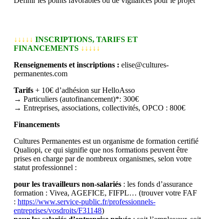
Définir les points favorables ou de vigilances pour le projet
↓↓↓↓↓
INSCRIPTIONS, TARIFS ET
FINANCEMENTS
↓↓↓↓↓
Renseignements et inscriptions :
elise@cultures-
permanentes.com
Tarifs
+ 10€ d’adhésion sur HelloAsso
→
Particuliers (autofinancement)*: 300€
→
Entreprises, associations, collectivités, OPCO : 800€
Financements
Cultures Permanentes est un organisme de formation certifié
Qualiopi, ce qui signifie que nos formations peuvent être
prises en charge par de nombreux organismes, selon votre
statut professionnel :
pour les travailleurs non-salariés
: les fonds d’assurance
formation : Vivea, AGEFICE, FIFPL… (trouver votre FAF
:
https://www.service-public.fr/professionnels-
entreprises/vosdroits/F31148
)