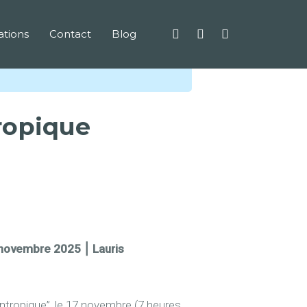
tions
Contact
Blog
tropique
 novembre 2025 ⎮ Lauris
syntropique”, le 17 novembre (7 heures