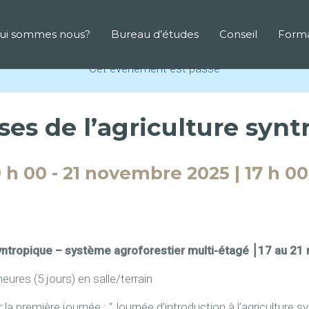
ui sommes nous?
Bureau d’études
Conseil
Forma
Cet évènement est passé
ses de l’agriculture syn
 h 00
-
21 novembre 2025 | 17 h 00
syntropique
– système agroforestier multi-étagé ⎮17 au 21
s (5 jours) en salle/terrain
r la première journée : “Journée d’introduction à l’agriculture 