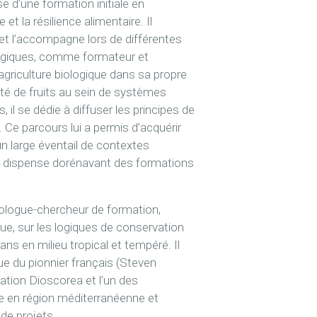
ose d’une formation initiale en
t la résilience alimentaire. Il
 et l’accompagne lors de différentes
ologiques, comme formateur et
agriculture biologique dans sa propre
té de fruits au sein de systèmes
il se dédie à diffuser les principes de
Ce parcours lui a permis d’acquérir
n large éventail de contextes
 il dispense dorénavant des formations
ologue-chercheur de formation,
que, sur les logiques de conservation
ans en milieu tropical et tempéré. Il
e du pionnier français (Steven
iation Dioscorea et l’un des
he en région méditerranéenne et
de projets.