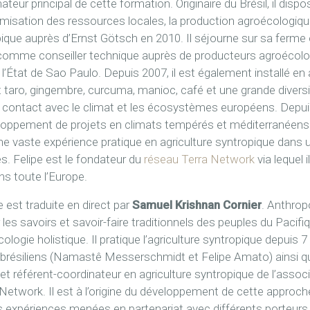
mateur principal de cette formation.
Originaire du Brésil, il disp
imisation des ressources locales, la production agroécologique e
opique auprès d’Ernst Götsch en 2010. Il séjourne sur sa ferme
uite comme conseiller technique auprès de producteurs agroéc
l’État de Sao Paulo. Depuis 2007, il est également installé en 
 taro, gingembre, curcuma, manioc, café et une grande diversi
 contact avec le climat et les écosystèmes européens. Depuis, 
loppement de projets en climats tempérés et méditerranéens. 
 vaste expérience pratique en agriculture syntropique dans u
. Felipe est le fondateur du
réseau Terra Network
via lequel
ns toute l’Europe.
e est traduite en direct par
Samuel Krishnan Cornier
. Anthrop
 les savoirs et savoir-faire traditionnels des peuples du Pacifi
ogie holistique. Il pratique l’agriculture syntropique depuis 7 
 brésiliens (Namastê Messerschmidt et Felipe Amato) ainsi qu
 et référent-coordinateur en agriculture syntropique de l’assoc
Network. Il est à l’origine du développement de cette approc
s expériences menées en partenariat avec différents porteurs 