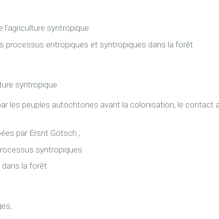
 l’agriculture syntropique
es processus entropiques et syntropiques dans la forêt
lture syntropique
l par les peuples autochtones avant la colonisation, le contac
pées par Ersnt Götsch ;
processus syntropiques
dans la forêt.
ges,