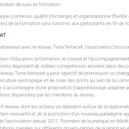
tation de suivi de formation.
ue (contenus, qualité d’échange) et organisationnel (fluidité 
s) de la formation sera transmis aux participants en fin de f
IAT
tenariat avec le réseau Terra Network, l’association Dioscor
ion l’éducation, la formation, le conseil et l’accompagnement 
entés disposant de solides compétences ancrées dans des pr
 réseau Terra Network a pour objectif de promouvoir un cha
agriculture syntropique et de créer des ponts au sein de la c
ue s’accompagne d’une proposition d’apprentissage adaptée a
mations dispensées par les membres du réseau.
if-réseau dont les actions se déploient autour de la régénérati
tion innovants et de la promotion d’un nouveau paradigme agr
 de l’association depuis 2017. Pionnière de la pratique en Médi
tions menées sur différents projets-pilotes de la région en 