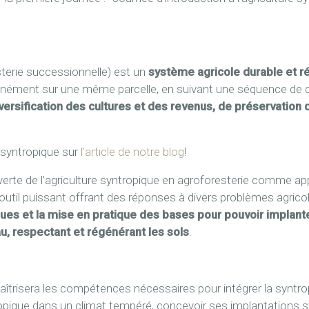
sterie successionnelle) est un
système agricole durable et r
tanément sur une même parcelle, en suivant une séquence de cu
versification des cultures et des revenus, de préservation d
e syntropique sur
l’article de notre blog
!
verte de l’agriculture syntropique en agroforesterie comme 
il puissant offrant des réponses à divers problèmes agrico
iques et la mise en pratique des bases pour pouvoir implant
, respectant et régénérant les sols
.
 maîtrisera les compétences nécessaires pour intégrer la synt
tropique dans un climat tempéré, concevoir ses implantations 