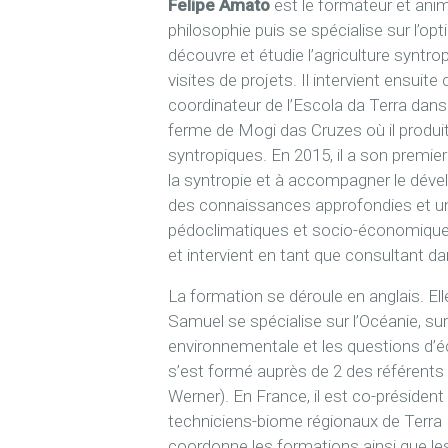
Felipe Amato
est le formateur et ani
philosophie puis se spécialise sur l’opt
découvre et étudie l’agriculture syntr
visites de projets. Il intervient ens
coordinateur de l’Escola da Terra dans 
ferme de Mogi das Cruzes où il produit
syntropiques. En 2015, il a son premier
la syntropie et à accompagner le déve
des connaissances approfondies et une
pédoclimatiques et socio-économiques
et intervient en tant que consultant da
La formation se déroule en anglais. Ell
Samuel se spécialise sur l’Océanie, sur
environnementale et les questions d’écol
s’est formé auprès de 2 des référents
Werner). En France, il est co-président
techniciens-biome régionaux de Terra 
coordonne les formations ainsi que le