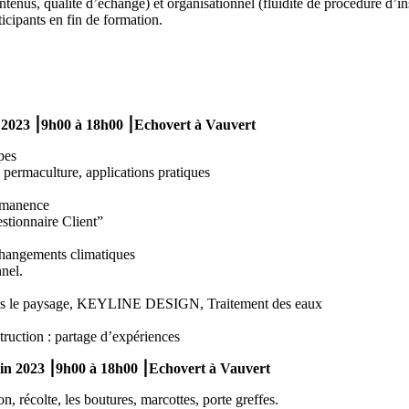
tenus, qualité d’échange) et organisationnel (fluidité de procédure d’i
ticipants en fin de formation.
n 2023
⎮9h00 à 18h00 ⎮Echovert à Vauvert
pes
n permaculture, applications pratiques
rmanence
estionnaire Client”
 changements climatiques
nel.
 dans le paysage, KEYLINE DESIGN, Traitement des eaux
ruction : partage d’expériences
uin 2023
⎮9h00 à 18h00 ⎮Echovert à Vauvert
ion, récolte, les boutures, marcottes, porte greffes.