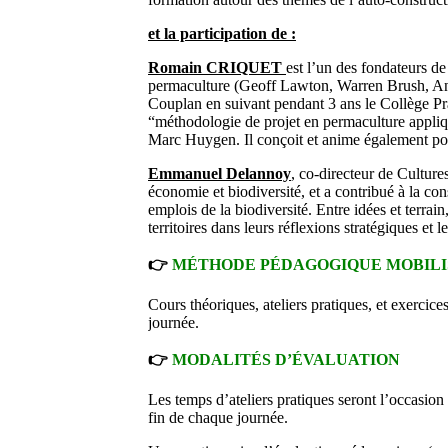
et la participation de :
Romain CRIQUET
est l’un des fondateurs de
permaculture (Geoff Lawton, Warren Brush, And
Couplan en suivant pendant 3 ans le Collège Pra
“méthodologie de projet en permaculture appliq
Marc Huygen. Il conçoit et anime également po
Emmanuel Delannoy
, co-directeur de Cultur
économie et biodiversité, et a contribué à la co
emplois de la biodiversité. Entre idées et terra
territoires dans leurs réflexions stratégiques et le
👉
MÉTHODE PÉDAGOGIQUE MOBIL
Cours théoriques, ateliers pratiques, et exercice
journée.
👉
MODALITÉS D’ÉVALUATION
Les temps d’ateliers pratiques seront l’occasion
fin de chaque journée.