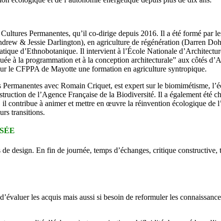
 Cultures Permanentes, qu’il co-dirige depuis 2016. Il a été formé par l
rew & Jessie Darlington), en agriculture de régénération (Darren Doh
tique d’Ethnobotanique. Il intervient à l’École Nationale d’Architectur
uée à la programmation et à la conception architecturale” aux côtés d’
ur le CFPPA de Mayotte une formation en agriculture syntropique.
es Permanentes avec Romain Criquet, est expert sur le biomimétisme, l’é
nstruction de l’Agence Française de la Biodiversité. Il a également été 
in, il contribue à animer et mettre en œuvre la réinvention écologique d
urs transitions.
ISÉE
s de design. En fin de journée, temps d’échanges, critique constructive, 
 d’évaluer les acquis mais aussi si besoin de reformuler les connaissan