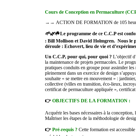
Cours de Conception en Permaculture (CCP)
→
→
ACTION DE FORMATION de 105 heures (1
🌱
🌿☘️
Le programme de ce C.C.P est conform
: Bill Mollison et David Holmgren.
Nous le p
déroule : Echovert, lieu de vie et d’expérime
Un C.C.P, pour qui, pour quoi ?
L’objectif d
la maintenance de projets permacoles. Le progra
pratiques conduits en groupe pour assimiler les 
pleinement dans un exercice de design s’appuyant
souhaite « se mettre en mouvement » : jardinier,
collective (villes en transition, éco-lieux, incro
certificat de permaculture appliquée », certificat
👉
OBJECTIFS DE LA FORMATION :
Acquérir les bases nécessaires à la conception, 
Maîtriser les étapes de la méthodologie de desi
👉
Pré-requis ?
Cette formation est accessibl