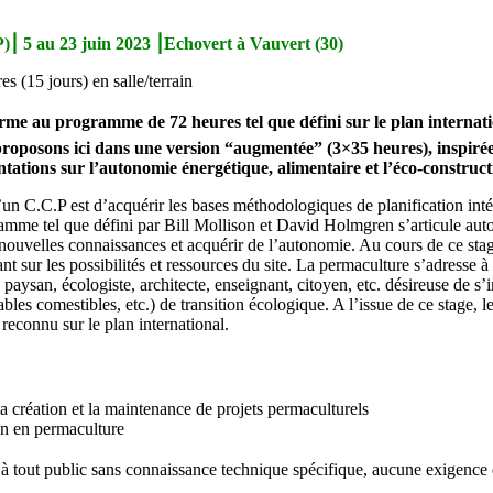
⎮ 5 au 23 juin 2023 ⎮Echovert à Vauvert (30)
5 jours) en salle/terrain
e au programme de 72 heures tel que défini sur le plan internati
roposons ici dans
une version “augmentée” (3×35 heures), inspirée p
ntations sur l’autonomie énergétique, alimentaire et l’éco-construct
’un C.C.P est d’acquérir les bases méthodologiques de planification intég
mme tel que défini par Bill Mollison et David Holmgren s’articule auto
nouvelles connaissances et acquérir de l’autonomie. Au cours de ce stage
 sur les possibilités et ressources du site. La permaculture s’adresse à
 paysan, écologiste, architecte, enseignant, citoyen, etc. désireuse de 
yables comestibles, etc.) de transition écologique. A l’issue de ce stage, 
 reconnu sur le plan international.
la création et la maintenance de projets permaculturels
gn en permaculture
e à tout public sans connaissance technique spécifique, aucune exigence