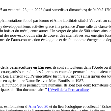
di 5 au vendredi 23 juin 2023 (sauf samedis et dimanches) de 9h00 à 12
expérimentations fondé par Bruno et Anne Lorthiois situé à Vauvert, au 
s y développent leurs activités grâce à la présence d’une salle de classe
 du bois et du métal, entre autres. Un verger de plus de 500 arbres ainsi 
t des nouveaux outils afin de trouver des alternatives aux énergies fossi
es de l’auto-construction écologique et de l’autonomie énergétique dep
s de la permaculture en Europe
, ils sont agriculteurs dans l’Aude où i
, co-organisés et traduit les 2 premiers cours de permaculture qui aient
ec Lea Harrison (du
Permaculture Institute Australia
) ainsi qu’un des to
ille en agriculture Naturelle avec Marc Bonfils en 1987.
 la nutrition et la permaculture humaine. Ils sont tous deux formateurs c
ncipaux du film-documentaire ”
L’éveil de la Permaculture
“.
r, est fondateur d’
Alter’éco 30
et du lieu écologique et collectif “Ech
ion écologique et de l’autonomie énergétique depuis plus de dix ans.