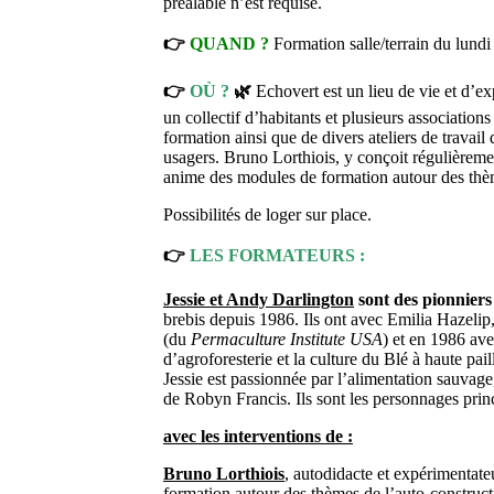
préalable n’est requise.
👉
QUAND ?
Formation salle/terrain du lun
👉
OÙ ?
🌿
Echovert est un lieu de vie et d’
un collectif d’habitants et plusieurs association
formation ainsi que de divers ateliers de travail
usagers. Bruno Lorthiois, y conçoit régulièremen
anime des modules de formation autour des thèm
Possibilités de loger sur place.
👉
LES FORMATEURS :
Jessie et Andy Darlington
sont des pionnier
brebis depuis 1986. Ils ont avec Emilia Hazelip
(du
Permaculture Institute USA
) et en 1986 av
d’agroforesterie et la culture du Blé à haute pa
Jessie est passionnée par l’alimentation sauvage,
de Robyn Francis. Ils sont les personnages pri
avec les interventions de :
Bruno Lorthiois
, autodidacte et expérimentateu
formation autour des thèmes de l’auto-construct