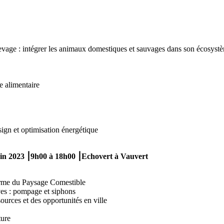
evage : intégrer les animaux domestiques et sauvages dans son écosyst
e alimentaire
sign et optimisation énergétique
uin 2023
⎮9h00 à 18h00 ⎮Echovert à Vauvert
ferme du Paysage Comestible
ives : pompage et siphons
ources et des opportunités en ville
ture