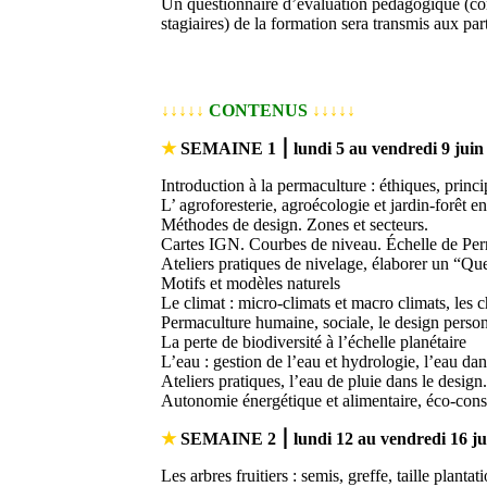
Un questionnaire d’évaluation pédagogique (con
stagiaires) de la formation sera transmis aux par
↓↓↓↓↓
CONTENUS
↓↓↓↓↓
★
SEMAINE 1
⎮
lundi 5 au vendredi 9 jui
Introduction à la permaculture : éthiques, princi
L’ agroforesterie, agroécologie et jardin-forêt e
Méthodes de design. Zones et secteurs.
Cartes IGN. Courbes de niveau. Échelle de Pe
Ateliers pratiques de nivelage, élaborer un “Qu
Motifs et modèles naturels
Le climat : micro-climats et macro climats, les
Permaculture humaine, sociale, le design person
La perte de biodiversité à l’échelle planétaire
L’eau : gestion de l’eau et hydrologie, l’eau
Ateliers pratiques, l’eau de pluie dans le design.
Autonomie énergétique et alimentaire, éco-const
★
SEMAINE 2
⎮
lundi 12 au vendredi 16 j
Les arbres fruitiers : semis, greffe, taille plantat