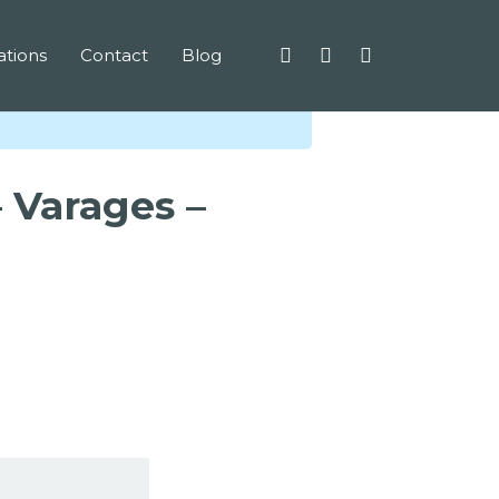
tions
Contact
Blog
 Varages –