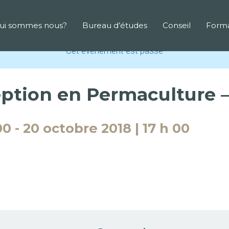
ui sommes nous?
Bureau d’études
Conseil
Forma
Cet évènement est passé
ption en Permaculture –
00
-
20 octobre 2018 | 17 h 00