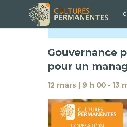
Q
« Tous les Évènements
Gouvernance pa
pour un manage
12 mars | 9 h 00
-
13 m