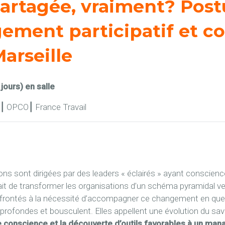
rtagée, vraiment? Postu
ent participatif et coll
arseille
jours) en salle
⎮
OPCO
⎮
France Travail
s sont dirigées par des leaders « éclairés » ayant conscience
it de transformer les organisations d’un schéma pyramidal ve
onfrontés à la nécessité d’accompagner ce changement en ques
rofondes et bousculent. Elles appellent une évolution du savoi
conscience et la découverte d’outils favorables à un manag