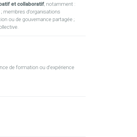
if et collaboratif
, notamment :
 ; membres d’organisations
tion ou de gouvernance partagée ;
llective.
ence de formation ou d’expérience