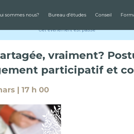
ui sommes nous?
Bureau d’études
Conseil
Forma
Cet évènement est passé
rtagée, vraiment? Postu
ment participatif et col
ars | 17 h 00