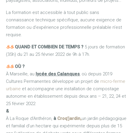
paysagistes, associations, individus, porteurs de projets…
La formation est accessible à tout public sans
connaissance technique spécifique, aucune exigence de
formation ou d’expérience professionnelle préalable n’est
requise.
♨
♨
QUAND
ET COMBIEN DE TEMPS
?
5 jours de formation
(35h) du 21 au 25 février 2022 de 9h à 17h.
♨
♨
OÙ ?
À Marseille, au
lycée des Calanques
,
où depuis 2019
Cultures Permanentes développe un projet de
micro-ferme
urbaine
et accompagne une installation de compostage
autonome en établissement depuis deux ans – 21, 22, 24 et
25 février 2022
&
À La Roque d’Anthéron,
à
Croq’jardin,
un jardin pédagogique
et familial d’un hectare qui expérimente depuis plus de 15