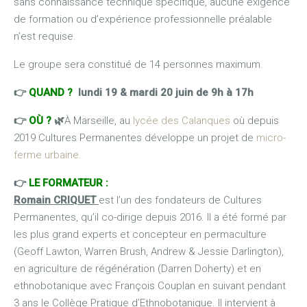
sans connaissance technique spécifique, aucune exigence
de formation ou d’expérience professionnelle préalable
n’est requise.
Le groupe sera constitué de 14 personnes maximum.
👉
QUAND ?
lundi 19 & mardi 20 juin de 9h à 17h
👉
OÙ ?
🌿
À Marseille, au
lycée des Calanques
où depuis
2019 Cultures Permanentes développe un projet de
micro-
ferme urbaine.
👉
LE FORMATEUR :
Romain CRIQUET
est l’un des fondateurs de Cultures
Permanentes, qu’il co-dirige depuis 2016. Il a été formé par
les plus grand experts et concepteur en permaculture
(Geoff Lawton, Warren Brush, Andrew & Jessie Darlington),
en agriculture de régénération (Darren Doherty) et en
ethnobotanique avec François Couplan en suivant pendant
3 ans le Collège Pratique d’Ethnobotanique. Il intervient à