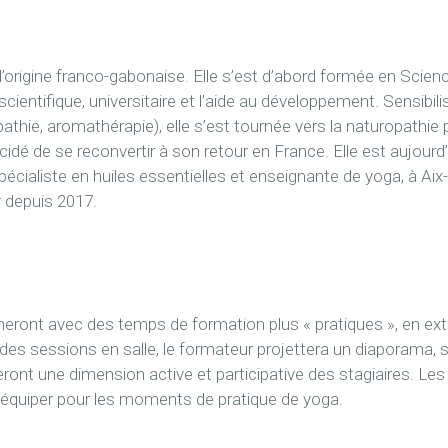
origine franco-gabonaise. Elle s’est d’abord formée en Science
cientifique, universitaire et l’aide au développement. Sensibi
hie, aromathérapie), elle s’est tournée vers la naturopathie
idé de se reconvertir à son retour en France. Elle est aujourd
cialiste en huiles essentielles et enseignante de yoga, à Aix
r depuis 2017.
e
eront avec des temps de formation plus « pratiques », en exté
s des sessions en salle, le formateur projettera un diaporama,
eront une dimension active et participative des stagiaires. Les
s’équiper pour les moments de pratique de yoga.