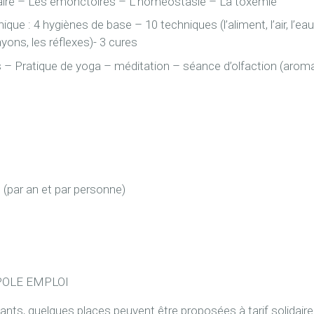
ire – Les émonctoires – L’homéostasie – La toxémie
ue : 4 hygiènes de base – 10 techniques (l’aliment, l’air, l’ea
rayons, les réflexes)- 3 cures
 – Pratique de yoga – méditation – séance d’olfaction (aroma
(par an et par personne)
OLE EMPLOI
ipants, quelques places peuvent être proposées à tarif solidair