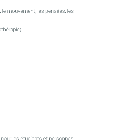
u, le mouvement, les pensées, les
thérapie)
e pour les étudiants et personnes