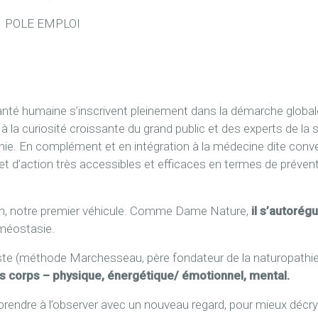
⎮
POLE EMPLOI
santé humaine s’inscrivent pleinement dans la démarche global
 la curiosité croissante du grand public et des experts de la
thie. En complément et en intégration à la médecine dite conven
et d’action très accessibles et efficaces en termes de prévent
n, notre premier véhicule. Comme Dame Nature,
il s’autorég
homéostasie.
aliste (méthode Marchesseau, père fondateur de la naturopathi
ts corps – physique, énergétique/ émotionnel, mental.
rendre à l’observer avec un nouveau regard, pour mieux décryp