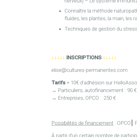
nerveux) – Le système immunita
Connaître la méthode naturopathiq
fluides, les plantes, la main, les 
Techniques de gestion du stress
↓↓↓↓↓
INSCRIPTIONS
↓↓↓↓↓
elise@cultures-permanentes.com
Tarifs
+ 10€ d’adhésion sur HelloAsso 
→
Particuliers, autofinancement : 90 €
→
Entreprises, OPCO : 250 €
Possibilités de financement
: OPCO
⎮
P
À partir d’un certain nombre de partic