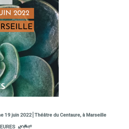
e 19 juin 2022⎮Théâtre du Centaure, à Marseille
HEURES
🌿☘️🌱