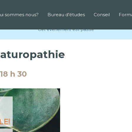
ui sommes nous?
Bureau d’études
Conseil
Forma
Cet évènement est passé
 Naturopathie
18 h 30