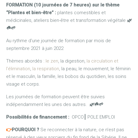
FORMATION (10 journées de 7 heures) sur le thème
“Plantes et bien-être” :
plantes comestibles et
médicinales, ateliers bien-être et transformation végétale
🌿
☘️🌱
Au rythme d’une journée de formation par mois de
septembre 2021 à juin 2022
Thèmes abordés :
le zen
, la digestion,
la circulation et
l’élimination
,
la respiration
, la peau, le mouvement, le féminin
et le masculin, la famille, les bobos du quotidien, les soins
visage et corps.
Les journées de formation peuvent être suivies
indépendamment les unes des autres.
🌿☘️🌱
Possibilités de financement :
OPCO
⎮
POLE EMPLOI
👉
POURQUOI ?
Se reconnecter à la nature, ce n’est pas
réservé à des vieux sorciers du fin fond de la Sibérie. Il ne