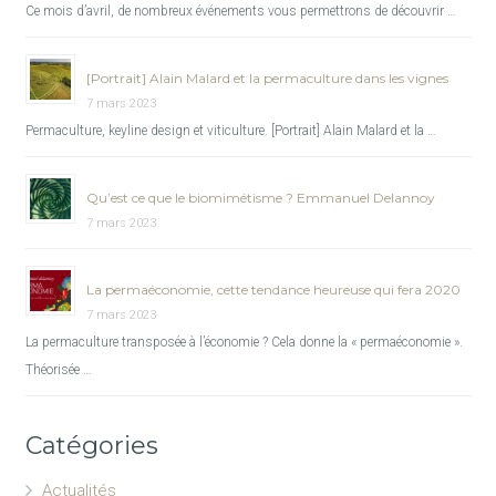
Ce mois d’avril, de nombreux événements vous permettrons de découvrir …
[Portrait] Alain Malard et la permaculture dans les vignes
7 mars 2023
Permaculture, keyline design et viticulture. [Portrait] Alain Malard et la …
Qu’est ce que le biomimétisme ? Emmanuel Delannoy
7 mars 2023
La permaéconomie, cette tendance heureuse qui fera 2020
7 mars 2023
La permaculture transposée à l’économie ? Cela donne la « permaéconomie ».
Théorisée …
Catégories
Actualités