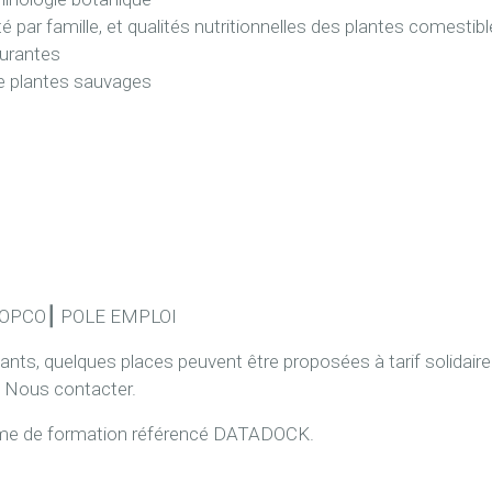
 par famille, et qualités nutritionnelles des plantes comestib
ourantes
de plantes sauvages
o
OPCO
⎮
POLE EMPLOI
pants, quelques places peuvent être proposées à tarif solidair
s. Nous contacter.
sme de formation référencé DATADOCK.