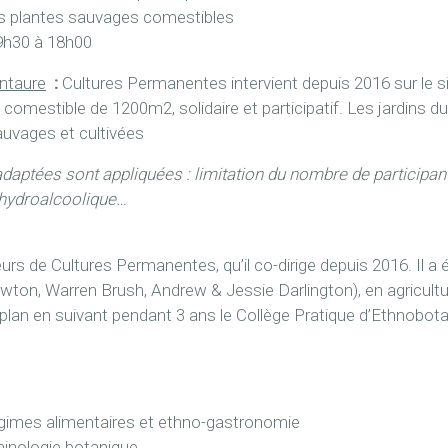
des plantes sauvages comestibles
9h30 à 18h00
entaure
:
Cultures Permanentes intervient depuis 2016 sur le s
e comestible de 1200m2, solidaire et participatif. Les jardin
auvages et cultivées
daptées sont appliquées : limitation du nombre de participan
 hydroalcoolique…
urs de Cultures Permanentes, qu’il co-dirige depuis 2016. Il a 
ton, Warren Brush, Andrew & Jessie Darlington), en agricultu
lan en suivant pendant 3 ans le Collège Pratique d’Ethnobota
régimes alimentaires et ethno-gastronomie
minologie botanique