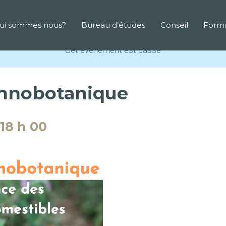
ui sommes nous?
Bureau d’études
Conseil
Forma
Cet évènement est passé
Ethnobotanique
18 h 00