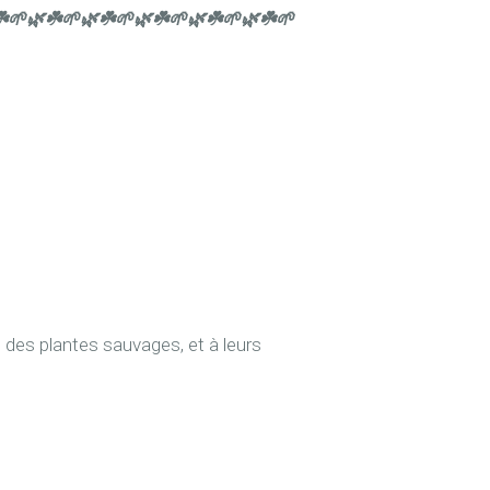
️🌱
🌿☘️🌱
🌿☘️🌱
🌿☘️🌱
🌿☘️🌱
🌿☘️🌱
 des plantes sauvages, et à leurs