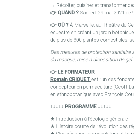
→
Récolter, cuisiner et transformer 
👉 QUAND ?
Samedi 29 mai 2021 de 
👉 OÙ ?
À Marseille, au Théâtre du C
équestre en créant un jardin botaniqu
de plus de 300 plantes comestibles, s
Des mesures de protection sanitaire a
du masque, mise à disposition de gel
👉 LE FORMATEUR
Romain CRIQUET
est l’un des fondate
concepteur en permaculture (Geoff Law
en ethnobotanique avec François Coup
↓↓↓↓↓ PROGRAMME ↓↓↓↓↓
★ Introduction à l’écologie générale
★ Histoire courte de l’évolution des 
★ Classification, nomenclature et ter