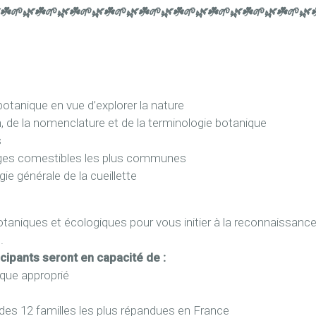
☘️🌱
🌿☘️🌱
🌿☘️🌱
🌿☘️🌱
🌿☘️🌱
🌿☘️🌱
🌿☘️🌱
🌿☘️🌱
🌿☘️🌱
🌿☘
botanique en vue d’explorer la nature
on, de la nomenclature et de la terminologie botanique
s
auvages comestibles les plus communes
ie générale de la cueillette
otaniques et écologiques pour vous initier à la reconnaissance
.
icipants seront en capacité de :
xique approprié
e des 12 familles les plus répandues en France