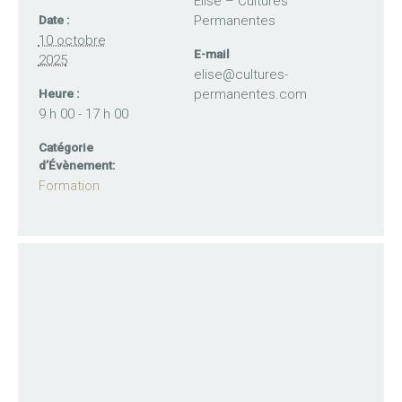
Elise – Cultures
Permanentes
Date :
10 octobre
E-mail
2025
elise@cultures-
permanentes.com
Heure :
9 h 00 - 17 h 00
Catégorie
d’Évènement:
Formation