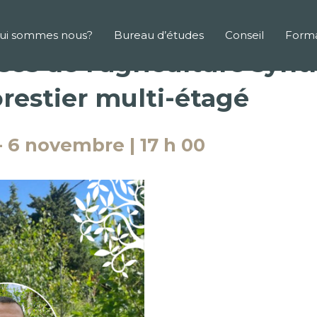
ui sommes nous?
Bureau d’études
Conseil
Forma
ses de l’agriculture synt
restier multi-étagé
-
6 novembre | 17 h 00