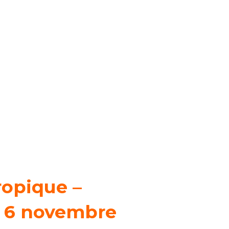
tropique
–
u 6 novembre