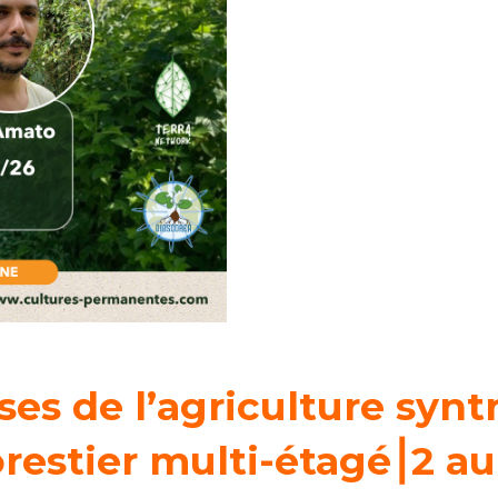
ses de l’agriculture syn
restier multi-étagé⎮
2 a