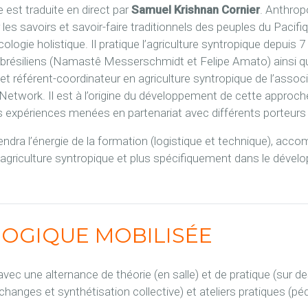
e est traduite en direct par
Samuel Krishnan Cornier
. Anthrop
 les savoirs et savoir-faire traditionnels des peuples du Pacifi
ogie holistique. Il pratique l’agriculture syntropique depuis 7 
 brésiliens (Namastê Messerschmidt et Felipe Amato) ainsi qu
 et référent-coordinateur en agriculture syntropique de l’assoc
Network. Il est à l’origine du développement de cette approc
s expériences menées en partenariat avec différents porteurs 
ndra l’énergie de la formation (logistique et technique), acco
n agriculture syntropique et plus spécifiquement dans le dév
OGIQUE MOBILISÉE
vec une alternance de théorie (en salle) et de pratique (sur d
hanges et synthétisation collective) et ateliers pratiques (péd