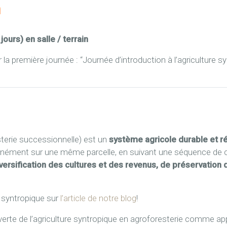
n
ours) en salle / terrain
r la première journée : “Journée d’introduction à l’agriculture 
sterie successionnelle) est un
système agricole durable et r
tanément sur une même parcelle, en suivant une séquence de cu
versification des cultures et des revenus, de préservation d
e syntropique sur
l’article de notre blog
!
verte de l’agriculture syntropique en agroforesterie comme 