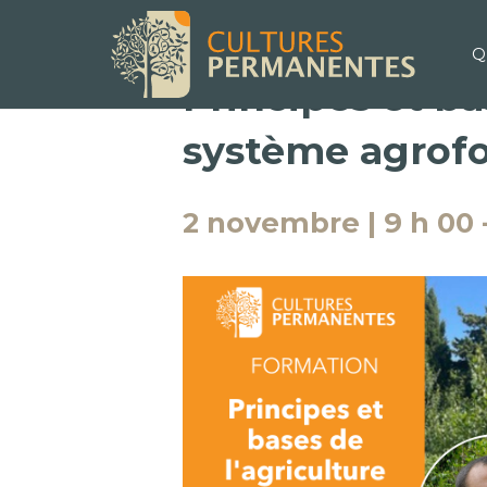
Q
« Tous les Évènements
Principes et ba
système agrofo
2 novembre | 9 h 00