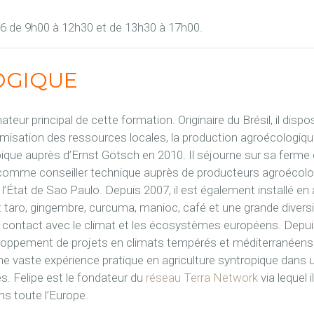
26 de 9h00 à 12h30 et de 13h30 à 17h00.
OGIQUE
mateur principal de cette formation.
Originaire du Brésil, il disp
imisation des ressources locales, la production agroécologique e
opique auprès d’Ernst Götsch en 2010. Il séjourne sur sa ferme
uite comme conseiller technique auprès de producteurs agroéc
l’État de Sao Paulo. Depuis 2007, il est également installé en 
 taro, gingembre, curcuma, manioc, café et une grande diversi
 contact avec le climat et les écosystèmes européens. Depuis, 
loppement de projets en climats tempérés et méditerranéens. 
 vaste expérience pratique en agriculture syntropique dans u
. Felipe est le fondateur du
réseau Terra Network
via lequel
ns toute l’Europe.